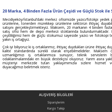
20 Marka, 4 Binden Fazla Ürün Çeşidi
ve Güçlü Stok ile
Mecidiyeköy/İstanbul’daki merkez ofisimizde yazıcı/fotokpi yedek
ürünlerine, tonerden mürekkep ürünlerine
sektörün ihtiyaç duyabi
satışını gerçekleştirmekteyiz. Maksem, 20 markanın 4 binden faz
satış ofisi hem de depo merkezi stoklarında bulundurmaktadır. 
çeşitliliğimiz hem de güçlü stokumuz sayeside yazıcı ve fotokopi te
yakın iş ortağıyız.
Çok iyi biliyoruz ki iş ortaklarımız, ihtiyaç duydukları ürüne ihtiyaç d
kalite standardında sürekli olarak erişebilmelidirler. Maksem
uzmanlığımızı iş ortaklarımıza sunuyor, teknik servislerin b
odaklanmalarındaki en büyük destekçisi oluyoruz. Yarım asıra ya
müşteriyi merkezde tutan yaklaşımımızla sizlere hizmet v
duyacağımızı belirtmek isteriz.
ALIŞVERİŞ BİLGİLERİ
Siparişlerim
Kargo Takip