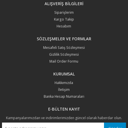
ALIŞVERİŞ BİLGİLERİ
.
.
.
Fiyatları görebilmek için üye girişi yapmalısınız.
Fiyatları görebilmek için üye girişi yapmalısınız.
Fiyatları görebilmek için üye girişi yapmalısınız.
Siparişlerim
Kargo Takip
Hesabım
SÖZLEŞMELER VE FORMLAR
Mesafeli Satış Sözleşmesi
Gizlilik Sözleşmesi
Mail Order Formu
KURUMSAL
Hakkımızda
İletişim
Banka Hesap Numaraları
E-BÜLTEN KAYIT
Kampanyalarımızdan ve indirimlerimizden güncel olarak haberdar olun.