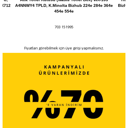
MX712
A4NNWY4 TPLD, K.Minolta Bizhub 224e 284e 364e
Bizhu
454e 554e
703 151995
.
Fiyatları görebilmek için üye girişi yapmalısınız.